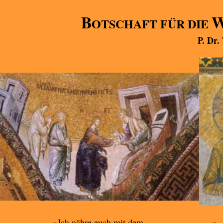
B
OTSCHAFT FÜR DIE
P. Dr.
»Ich nähre euch mit dem,
».