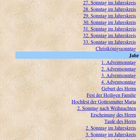
27. Sonntag im Jahreskreis
28. Sonntag im Jahreskreis
29. Sonntag im Jahreskreis
30. Sonntag im Jahreskreis
31. Sonntag im Jahreskreis
32. Sonntag im Jahreskreis
33. Sonntag im Jahreskreis
Christkönigssonntag
Jahr
1. Adventsonntag
2. Adventsonntag
3. Adventsonntag
4. Adventsonntag
Geburt des Herrn
Fest der Heiligen Familie
Hochfest der Gottesmutter Maria
2. Sonntag nach Weihnachten
Erscheinung des Herrn
Taufe des Herrn
2. Sonntag im Jahreskreis
3. Sonntag im Jahreskreis