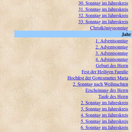
30. Sonntag im Jahreskreis
31. Sonntag im Jahreskreis
32. Sonntag im Jahreskreis
33. Sonntag im Jahreskreis
Christkönigssonntag
Jahr
1. Adventsonntag
2. Adventsonntag
3. Adventsonntag
4. Adventsonntag
Geburt des Herrn
Fest der Heiligen Familie
Hochfest der Gottesmutter Maria
2. Sonntag nach Weihnachten
Erscheinung des Herrn
Taufe des Herrn
2. Sonntag im Jahreskreis
3. Sonntag im Jahreskreis
4. Sonntag im Jahreskreis
5. Sonntag im Jahreskreis
6. Sonntag im Jahreskreis