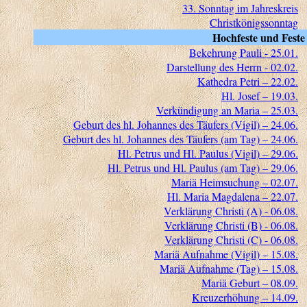
33. Sonntag im Jahreskreis
Christkönigssonntag
Hochfeste und Feste
Bekehrung Pauli - 25.01.
Darstellung des Herrn - 02.02.
Kathedra Petri – 22.02.
Hl. Josef – 19.03.
Verkündigung an Maria – 25.03.
Geburt des hl. Johannes des Täufers (Vigil) – 24.06.
Geburt des hl. Johannes des Täufers (am Tag) – 24.06.
Hl. Petrus und Hl. Paulus (Vigil) – 29.06.
Hl. Petrus und Hl. Paulus (am Tag) – 29.06.
Mariä Heimsuchung – 02.07.
Hl. Maria Magdalena – 22.07.
Verklärung Christi (A) - 06.08.
Verklärung Christi (B) - 06.08.
Verklärung Christi (C) - 06.08.
Mariä Aufnahme (Vigil) – 15.08.
Mariä Aufnahme (Tag) – 15.08.
Mariä Geburt – 08.09.
Kreuzerhöhung – 14.09.