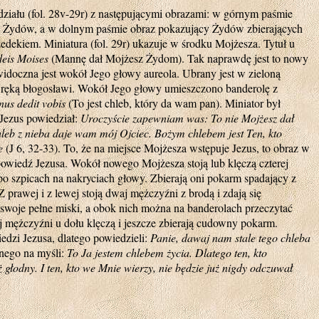
działu (fol. 28v-29r) z następującymi obrazami: w górnym paśmie
a Żydów, a w dolnym paśmie obraz pokazujący Żydów zbierających
ekiem. Miniatura (fol. 29r) ukazuje w środku Mojżesza. Tytuł u
eis Moises
(Mannę dał Mojżesz Żydom). Tak naprawdę jest to nowy
idoczna jest wokół Jego głowy aureola. Ubrany jest w zieloną
ą ręką błogosławi. Wokół Jego głowy umieszczono banderolę z
nus dedit vobis
(To jest chleb, który da wam pan). Miniator był
Jezus powiedział:
Uroczyście zapewniam was: To nie Mojżesz dał
leb z nieba daje wam mój Ojciec. Bożym chlebem jest Ten, kto
e
(J 6, 32-33). To, że na miejsce Mojżesza wstępuje Jezus, to obraz w
wiedź Jezusa. Wokół nowego Mojżesza stoją lub klęczą czterej
o szpicach na nakryciach głowy. Zbierają oni pokarm spadający z
 prawej i z lewej stoją dwaj mężczyźni z brodą i zdają się
oje pełne miski, a obok nich można na banderolach przeczytać
 mężczyźni u dołu klęczą i jeszcze zbierają cudowny pokarm.
edzi Jezusa, dlatego powiedzieli:
Panie, dawaj nam stale tego chleba
nnego na myśli:
To Ja jestem chlebem życia. Dlatego ten, kto
ż głodny. I ten, kto we Mnie wierzy, nie będzie już nigdy odczuwał