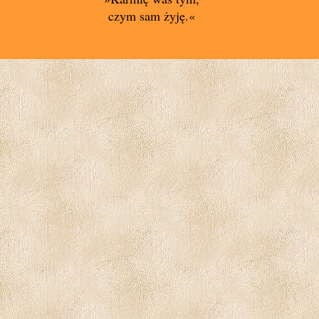
czym sam żyję.«