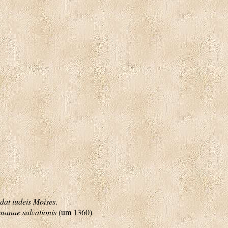
at iudeis Moises
.
anae salvationis
(um 1360)