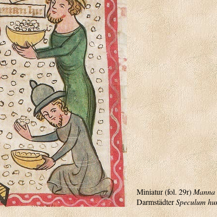
Miniatur (fol. 29r)
Manna d
Darmstädter
Speculum hum