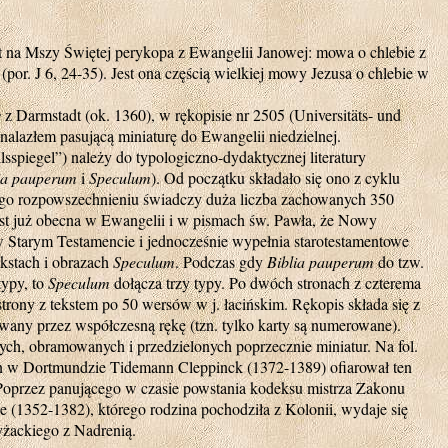
est na Mszy Świętej perykopa z Ewangelii Janowej: mowa o chlebie z
or. J 6, 24-35). Jest ona częścią wielkiej mowy Jezusa o chlebie w
s
z Darmstadt (ok. 1360), w rękopisie nr 2505 (Universitäts- und
nalazłem pasującą miniaturę do Ewangelii niedzielnej.
sspiegel”) należy do typologiczno-dydaktycznej literatury
ia pauperum
i
Speculum
). Od początku składało się ono z cyklu
ego rozpowszechnieniu świadczy duża liczba zachowanych 350
est już obecna w Ewangelii i w pismach św. Pawła, że Nowy
w Starym Testamencie i jednocześnie wypełnia starotestamentowe
ekstach i obrazach
Speculum
. Podczas gdy
Biblia pauperum
do tzw.
ypy, to
Speculum
dołącza trzy typy. Po dwóch stronach z czterema
trony z tekstem po 50 wersów w j. łacińskim. Rękopis składa się z
owany przez współczesną rękę (tzn. tylko karty są numerowane).
ch, obramowanych i przedzielonych poprzecznie miniatur. Na fol.
łan w Dortmundzie Tidemann Cleppinck (1372-1389) ofiarował ten
Poprzez panującego w czasie powstania kodeksu mistrza Zakonu
 (1352-1382), którego rodzina pochodziła z Kolonii, wydaje się
żackiego z Nadrenią.