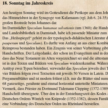
18. Sonntag im Jahreskreis
Am heutigen Sonntag wird im Gottesdienst die Perikope aus dem Jo
das Himmelsbrot in der Synagoge von Kafarnaum (vgl. Joh 6, 24-35) vo
großen Brotrede beim Johannes dar.
Im Darmstädter
Speculum humanae salvationis
(um 1360); die Handsc
und Landesbibliothek in Darmstadt, habe ich passende Miniatur zu
Das „Heilsspiegel“ gehört zu der typologisch-didaktischen Literatur d
pauperum
und
Speculum
)
. Es durfte von Anfang an aus einer Kombi
Reimprosa bestanden haben. Ein Zeugnis von seiner Verbreitung gib
Handschriften. Der Leitgedanke, der schon im Evangelium und in den 
dass das Neue Testament im Alten vorgezeichnet sei und die alttestam
ist in den Texten und Bildern von
Speculum
wiedererkennbar. Währe
Antityp zwei Typen beiordnet, verwendet das
Speculum
jeweils drei 
vier Bildern folgen zwei Textseiten mit jeweils 50 Versen in Latein. 
Pergamentblätter und ist modern foliiert (d.h. nur die Blätter sind n
68 ganzseitige, gerahmte und einmal horizontal unterteilte Miniaturen.
Vermerk, dass Priester zu Dortmund Tidemann Clepping (1372-1389
Handschrift übereignete. Über den in der Entstehungszeit des Kodex
Deutschen Ordens Winrich von Kniprode (1352-1382), dessen Familie
eine Verbindung des Deutschen Orden ins Rheinland herstellen.