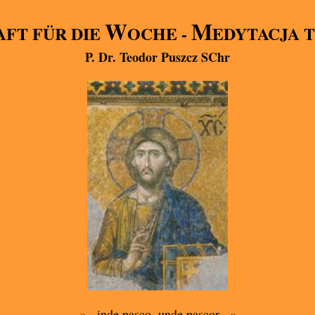
W
M
FT FÜR DIE
OCHE -
EDYTACJA 
P. Dr. Teodor Puszcz SChr
»...inde pasco, unde pascor...«