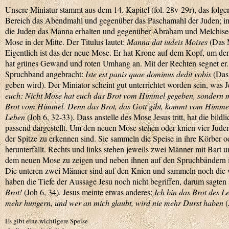
Unsere Miniatur stammt aus dem 14. Kapitel (fol. 28v-29r), das folge
Bereich das Abendmahl und gegenüber das Paschamahl der Juden; im
die Juden das Manna erhalten und gegenüber Abraham und Melchisedek
Mose in der Mitte. Der Titulus lautet:
Manna dat iudeis Moises
(Das 
Eigentlich ist das der neue Mose. Er hat Krone auf dem Kopf, um dem
hat grünes Gewand und roten Umhang an. Mit der Rechten segnet er
Spruchband angebracht:
Iste est panis qu
a
e dominus dedit vobis
(Das 
geben wird). Der Miniator scheint gut unterrichtet worden sein, was J
euch: Nicht Mose hat euch das Brot vom Himmel gegeben, sondern m
Brot vom Himmel. Denn das Brot, das Gott gibt, kommt vom Himmel 
Leben
(Joh 6, 32-33). Dass anstelle des Mose Jesus tritt, hat die bild
passend dargestellt. Um den neuen Mose stehen oder knien vier Jude
der Spitze zu erkennen sind. Sie sammeln die Speise in ihre Körber o
herunterfällt. Rechts und links stehen jeweils zwei Männer mit Bart u
dem neuen Mose zu zeigen und neben ihnen auf den Spruchbändern i
Die unteren zwei Männer sind auf den Knien und sammeln noch die 
haben die Tiefe der Aussage Jesu noch nicht begriffen, darum sagten 
Brot!
(Joh 6, 34). Jesus meinte etwas anderes:
Ich bin das Brot des L
mehr hungern, und wer an mich glaubt, wird nie mehr Durst haben
(
Es gibt eine wichtigere Speise