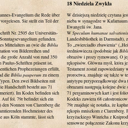
18 Niedziela Zwykła
hannes-Evangelium die Rede über
W dzisiejszą niedzielę czytana j
rgelesen. Sie stellt ein Teil der
nieba w synagodze w Kafarnaum (p
Ewangelii św. Jana.
hrift Nr. 2505 der Universitäts-
W
Speculum humanae salvationi
m Sonntagsevangelium gefunden.
Landesbibliothek in Darmstadt), z
es Mittelalters an (wie die
Biblia
To „zwierciadło zbawienia“ („Heil
nation von Bilderreihen und
średniowiecza (podobnie jak
Bibl
t die große Anzahl von rund 350
obrazów i prozy rymowanej. O j
Paulus-Schriften präsent ist,
rękopisów. Główna myśl, która j
entlichen Prophezeiungen erfüllt,
Testament został zapowiedziany 
nd die
Biblia pauperum
zu einem
proroctwa, znajduje się także w t
Typen. Den zwei Bildseiten mit
antytypu przyporządkowuje dwa t
Die Handschrift besteht aus 71
obrazami następują kolejne dwie s
ummeriert). Im Kodex befinden sich
71 pergaminowych kart i jest foli
 Auf fol. 79r befindet sich ein
Kodeks zawiera 68 całostronicowy
) den Nonnen von Clarenberg die
79r znajduje się notatka, że kap
 amtierenden Hochmeister des
rękopis mniszkom z Clarenberg. 
 aus Köln stammte, lässt sich
krzyżackiego Winricha z Kniprode
sensowne połączenie Zakonu krzy