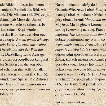
nde Bilder umfasst: im oberen
Nasza miniatura należy do 14 roz
 unteren Bereich das Bild, wie
Ostatnia Wieczerza i obok Pasch
. Die Miniatur (fol. 29r) zeigt
mannę i obok Abraham z Melchized
Manna gab Mose den Juden).
góry obrazu brzmi:
Manna dat iud
 eine Aureole zu sehen ist. Er
Mojżesz. Ma na głowie koronę i w
. Um seinen Kopf wurde in
suknię i czerwoną narzutę. Praw
ist das Brot, dass der Herr euch
napisem:
Iste est panis quae domi
esus sagte:
Amen, amen, ich sage
dobrze poinformowany o tym, co 
ein Vater gibt euch das wahre
wam chleb z nieba. Prawdziwy ch
herab und gibt der Welt das
zstępuje z nieba i daje światu życi
liche Darstellung seine Aussage
odpowiedni sposób uchwycił wypo
n, die an der Kopfbedeckung mit
Żydzi, których można rozpoznać p
der Schalen ein, die von oben
góry do swoich koszy lub misek. Z
nd scheinen ihre volle Schallen
pokazywać nowemu Mojżeszowi sw
st zu lesen:
man hu
(Ex 16, 15).
napisy:
man hu
(Wj 16, 15). Dwaj
wunderbare Speise. Die Zuhörer
Słuchacze nie pojęli głębi wypowi
sie:
Herr, gib uns immer dieses
(J 6, 34). Jezus miał jednak coś i
ebens; wer zu mir kommt, wird nie
przychodzi do Mnie, nie będzie ju
Joh 6, 35).
pragnienia
(J 6, 35).
Jest ważniejszy pokarm