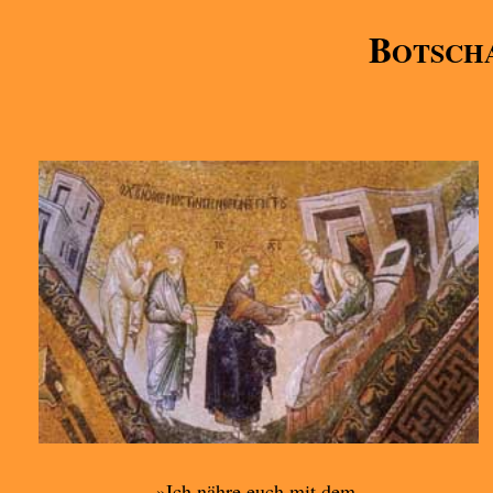
B
OTSCHA
»Ich nähre euch mit dem,