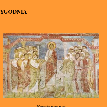
TYGODNIA
»Karmię was tym,