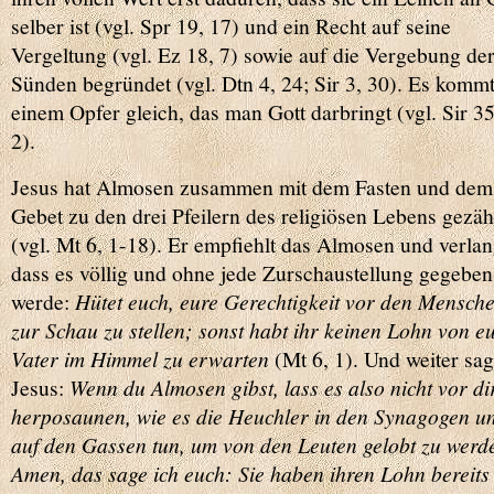
selber ist (vgl. Spr 19, 17) und ein Recht auf seine
Vergeltung (vgl. Ez 18, 7) sowie auf die Vergebung de
Sünden begründet (vgl. Dtn 4, 24; Sir 3, 30). Es komm
einem Opfer gleich, das man Gott darbringt (vgl. Sir 35
2).
Jesus hat Almosen zusammen mit dem Fasten und dem
Gebet zu den drei Pfeilern des religiösen Lebens gezäh
(vgl. Mt 6, 1-18). Er empfiehlt das Almosen und verlan
dass es völlig und ohne jede Zurschaustellung gegeben
werde:
Hütet euch, eure Gerechtigkeit vor den Mensch
zur Schau zu stellen; sonst habt ihr keinen Lohn von e
Vater im Himmel zu erwarten
(Mt 6, 1). Und weiter sag
Jesus:
Wenn du Almosen gibst, lass es also nicht vor di
herposaunen, wie es die Heuchler in den Synagogen u
auf den Gassen tun, um von den Leuten gelobt zu werd
Amen, das sage ich euch: Sie haben ihren Lohn bereits