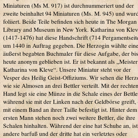
Miniaturen (Ms M. 917) ist durchnummeriert und der
zweite beinhaltet 94 Miniaturen (Ms. M. 945) und wur
foliiert. Beide Teile befinden sich heute in The Morgan
Library and Museum in New York. Katharina von Klev
(1417-1476) hat diese Handschrift (714 Pergamentseit
um 1440 in Auftrag gegeben. Die Herzogin wählte ein
äußerst begabten Buchmaler für diese Aufgabe, der bi
heute anonym geblieben ist. Er ist bekannt als „Meister
Katharina von Kleve“. Unsere Miniatur steht vor der
Vesper des Heilig Geist-Offiziums. Wir sehen die Herz
wie sie Almosen an drei Bettler verteilt. Mit der rechte
Hand legt sie eine Münze in die Schale eines der Bettle
während sie mit der Linken nach der Geldbörse greift, 
mit einem Band an ihrer Taille befestigt ist. Hinter dem
ersten Mann stehen noch zwei weitere Bettler, die ihre
Schalen hinhalten. Während der eine hat Schuhe an, ist
andere barfuß und der dritte hat ein verletztes oder