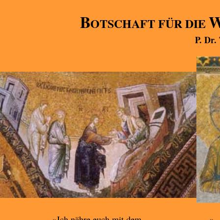
B
OTSCHAFT FÜR DIE
P. Dr.
»Ich nähre euch mit dem,
».