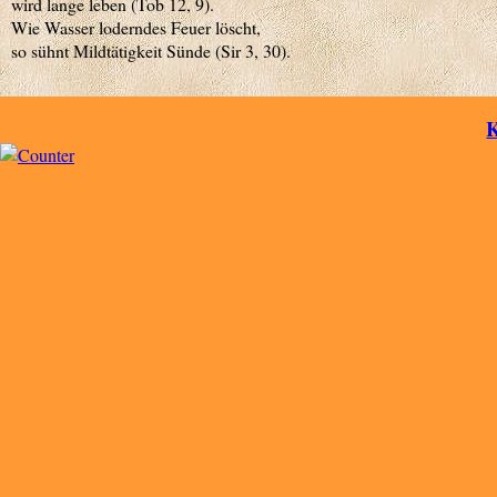
wird lange leben (Tob 12, 9).
Wie Wasser loderndes Feuer löscht,
so sühnt Mildtätigkeit Sünde (Sir 3, 30).
K