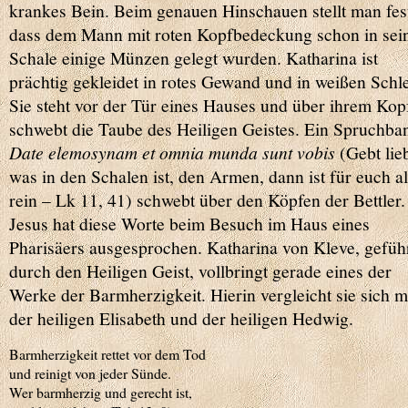
krankes Bein. Beim genauen Hinschauen stellt man fes
dass dem Mann mit roten Kopfbedeckung schon in sei
Schale einige Münzen gelegt wurden. Katharina ist
prächtig gekleidet in rotes Gewand und in weißen Schle
Sie steht vor der Tür eines Hauses und über ihrem Kop
schwebt die Taube des Heiligen Geistes. Ein Spruchba
Date elemosynam et omnia munda sunt vobis
(Gebt lieb
was in den Schalen ist, den Armen, dann ist für euch al
rein – Lk 11, 41) schwebt über den Köpfen der Bettler.
Jesus hat diese Worte beim Besuch im Haus eines
Pharisäers ausgesprochen. Katharina von Kleve, gefüh
durch den Heiligen Geist, vollbringt gerade eines der
Werke der Barmherzigkeit. Hierin vergleicht sie sich m
der heiligen Elisabeth und der heiligen Hedwig.
Barmherzigkeit rettet vor dem Tod
und reinigt von jeder Sünde.
Wer barmherzig und gerecht ist,