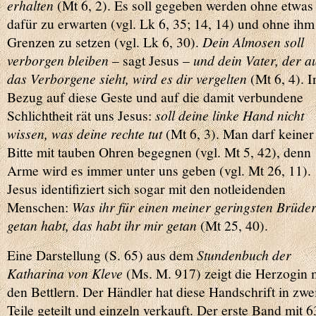
erhalten
(Mt 6, 2). Es soll gegeben werden ohne etwas
dafür zu erwarten (vgl. Lk 6, 35; 14, 14) und ohne ihm
Grenzen zu setzen (vgl. Lk 6, 30).
Dein Almosen soll
verborgen bleiben
– sagt Jesus –
und dein Vater, der a
das Verborgene sieht, wird es dir vergelten
(Mt 6, 4). I
Bezug auf diese Geste und auf die damit verbundene
Schlichtheit rät uns Jesus:
soll deine linke Hand nicht
wissen, was deine rechte tut
(Mt 6, 3). Man darf keiner
Bitte mit tauben Ohren begegnen (vgl. Mt 5, 42), denn
Arme wird es immer unter uns geben (vgl. Mt 26, 11).
Jesus identifiziert sich sogar mit den notleidenden
Menschen:
Was ihr für einen meiner geringsten Brüde
getan habt, das habt ihr mir getan
(Mt 25, 40).
Eine Darstellung (S. 65) aus dem
Stundenbuch der
Katharina von Kleve
(Ms. M. 917) zeigt die Herzogin 
den Bettlern. Der Händler hat diese Handschrift in zwe
Teile geteilt und einzeln verkauft. Der erste Band mit 6