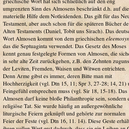
griechische Wort hat sich schließlich auf den eng
umgrenzten Sinn des Almosens beschränkt d.h. auf die
materielle Hilfe dem Notleidenden. Das gilt für das Ne
Testament, aber auch schon für die späteren Bücher de
Alten Testaments (Daniel, Tobit uns Sirach). Das deuts
Wort Almosen kommt von dem griechischen
eleemosy
das die Septuaginta verwendet. Das Gesetz des Moses
kennt genau festgelegte Formen von Almosen, die sich
in sehr alte Zeit zurückgehen, z.B. den Zehnten zugun
der Leviten, Fremden, Waisen und Witwen entrichten.
Denn Arme gibst es immer, deren Bitte man mit
Hochherzigkeit (vgl. Dtn 15, 11; Spr 3, 27-28; 14, 21)
Feingefühl entsprechen muss (vgl. Sir 18, 15-18). Das
Almosen darf keine bloße Philanthropie sein, sondern 
religiöse Tat. Sie wurde häufig an außergewöhnliche
liturgische Feiern geknüpft und gehörte zur normalen
Feier der Feste (vgl. Dtn 16, 11. 14). Diese Geste erhäl
ihren vollen Wert erst dadurch, dass sie ein Leihen an 