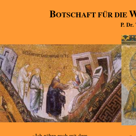
B
OTSCHAFT FÜR DIE
P. Dr.
»Ich nähre euch mit dem,
».