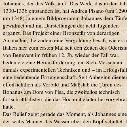
Johannes, der das Volk tauft. Das Werk, das in den Ja
1330-1336 entstanden ist, hat Andrea Pisano (um 1290
um 1348) in einem Bildprogramm Johannes dem Täufe
gewidmet und mit Darstellungen der acht Tugenden
ergänzt. Das Projekt einer Bronzetür von derartigen
Ausmaßen, die zudem eine Vergoldung besaß, wie es i
Italien hier zum ersten Mal seit den Zeiten des Oderisi
von Benevent im frühen 12. Jh. wieder der Fall war,
bedeutete eine Herausforderung, ein Sich-Messen an
damals experimentellen Techniken und – im Erfolgsfall
eine bedeutende Errungenschaft. Seit Anbeginn diente
offensichtlich als Vorbild und Maßstab die Türen des
Bonanus am Dom von Pisa, die zweifellos technisch
fortschrittlichsten, die das Hochmittelalter hervorgebra
hatte.
Das Relief zeigt gerade das Moment, als Johannes ein
der sechs Männer das Wasser über den Kopf schüttet. 