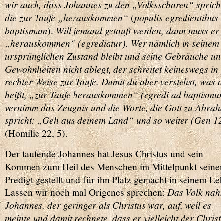
wir auch, dass Johannes zu den „Volksscharen“ sprich
die zur Taufe „herauskommen“
(
populis egredientibus
baptismum
).
Will jemand getauft werden, dann muss er
„herauskommen“ (
egrediatur
). Wer nämlich in seinem
ursprünglichen Zustand bleibt und seine Gebräuche u
Gewohnheiten nicht ablegt, der schreitet keineswegs in
rechter Weise zur Taufe. Damit du aber verstehst, was 
heißt, „zur Taufe herauskommen“ (
egredi ad baptism
vernimm das Zeugnis und die Worte, die Gott zu Abra
spricht: „Geh aus deinem Land“ und so weiter (Gen 12
(Homilie 22, 5).
Der taufende Johannes hat Jesus Christus und sein
Kommen zum Heil des Menschen im Mittelpunkt seine
Predigt gestellt und für ihn Platz gemacht in seinem Le
Lassen wir noch mal Origenes sprechen:
Das Volk na
Johannes, der geringer als Christus war, auf, weil es
meinte und damit rechnete, dass er vielleicht der Chris