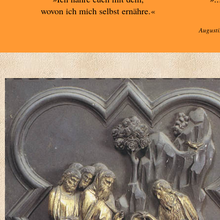
wovon ich mich selbst ernähre.«
Augusti