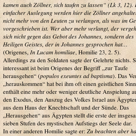
kamen auch Zöllner, sich taufen zu lassen“ (Lk 3, 12). 
einfacher Auslegung werden hier die Zöllner angehalte
nicht mehr von den Leuten zu verlangen, als was im Ge
vorgeschrieben ist. Wer aber mehr verlangt, der vergeh
sich nicht gegen das Gebot des Johannes, sondern des
Heiligen Geistes, der in Johannes gesprochen hat…
(Origenes,
In Lucam homiliae
, Homilie 23, 2. 5).
Allerdings zu den Soldaten sagte der Gelehrte nichts. 
interessant ist beim Origenes der Begriff „zur Taufe
herausgehen“ (
populos exeuntes ad baptisma
). Das Ve
„herauskommen“ hat bei ihm oft einen geistlichen Sinn
enthält eine mehr oder weniger deutliche Anspielung a
den Exodus, den Auszug des Volkes Israel aus Ägypte
aus dem Haus der Knechtschaft und der Sünde. Das
„Herausgehen“ aus Ägypten stellt die erste der insges
sieben Stufen des mystischen Aufstiegs der Seele dar.
In einer anderen Homilie sagte er:
Zu beachten aber h