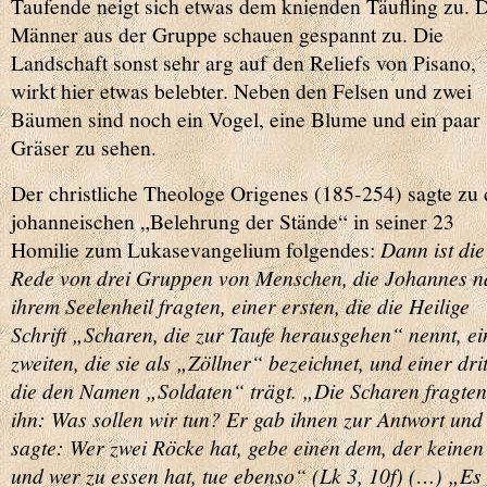
Taufende neigt sich etwas dem knienden Täufling zu. 
Männer aus der Gruppe schauen gespannt zu. Die
Landschaft sonst sehr arg auf den Reliefs von Pisano,
wirkt hier etwas belebter. Neben den Felsen und zwei
Bäumen sind noch ein Vogel, eine Blume und ein paar
Gräser zu sehen.
Der christliche Theologe Origenes (185-254) sagte zu 
johanneischen „Belehrung der Stände“ in seiner 23
Homilie zum Lukasevangelium folgendes:
Dann ist die
Rede von drei Gruppen von Menschen, die Johannes n
ihrem Seelenheil fragten, einer ersten, die die Heilige
Schrift „Scharen, die zur Taufe herausgehen“ nennt, ei
zweiten, die sie als „Zöllner“ bezeichnet, und einer drit
die den Namen „Soldaten“ trägt. „Die Scharen fragten
ihn: Was sollen wir tun? Er gab ihnen zur Antwort und
sagte: Wer zwei Röcke hat, gebe einen dem, der keinen 
und wer zu essen hat, tue ebenso“ (Lk 3, 10f)
(…) „Es