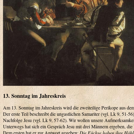
13. Sonntag im Jahreskreis
Am 13. Sonntag im Jahreskreis wird die zweiteilige Perikope aus d
Der erste Teil beschreibt die ungastlichen Samariter (vgl. Lk 9, 51-56
Nachfolge Jesu (vgl. Lk 9, 57-62). Wir wollen unsere Aufmerksamk
Unterwegs hat sich ein Gespräch Jesu mit drei Männern ergeben, die
Dem ersten hat er zur Antwort gegeben:
Die Füchse haben ihre Höhle