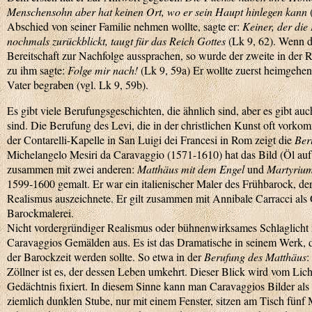
Menschensohn aber hat keinen Ort, wo er sein Haupt hinlegen kann
(
Abschied von seiner Familie nehmen wollte, sagte er:
Keiner, der die
nochmals zurückblickt, taugt für das Reich Gottes
(Lk 9, 62). Wenn di
Bereitschaft zur Nachfolge aussprachen, so wurde der zweite in der 
zu ihm sagte:
Folge mir nach!
(Lk 9, 59a) Er wollte zuerst heimgehe
Vater begraben (vgl. Lk 9, 59b).
Es gibt viele Berufungsgeschichten, die ähnlich sind, aber es gibt auc
sind. Die Berufung des Levi, die in der christlichen Kunst oft vorko
der Contarelli-Kapelle in San Luigi dei Francesi in Rom zeigt die
Ber
Michelangelo Mesiri da Caravaggio (1571-1610) hat das Bild (Öl au
zusammen mit zwei anderen:
Matthäus mit dem Engel
und
Martyrium
1599-1600 gemalt. Er war ein italienischer Maler des Frühbarock, de
Realismus auszeichnete. Er gilt zusammen mit Annibale Carracci als
Barockmalerei.
Nicht vordergründiger Realismus oder bühnenwirksames Schlaglicht
Caravaggios Gemälden aus. Es ist das Dramatische in seinem Werk, da
der Barockzeit werden sollte. So etwa in der
Berufung des Matthäus
:
Zöllner ist es, der dessen Leben umkehrt. Dieser Blick wird vom Li
Gedächtnis fixiert. In diesem Sinne kann man Caravaggios Bilder als „
ziemlich dunklen Stube, nur mit einem Fenster, sitzen am Tisch fünf