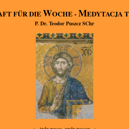
W
M
FT FÜR DIE
OCHE -
EDYTACJA 
P. Dr. Teodor Puszcz SChr
»...inde pasco, unde pascor...«