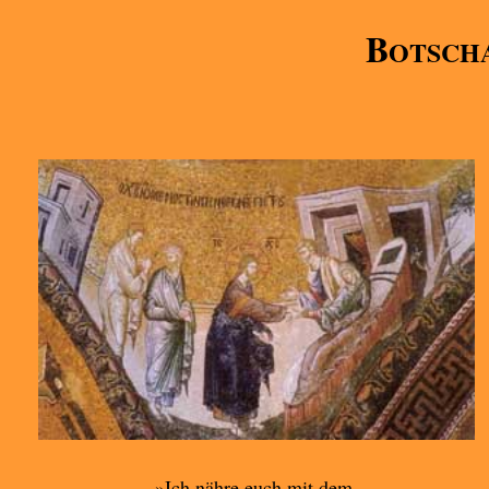
B
OTSCHA
»Ich nähre euch mit dem,