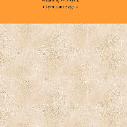
czym sam żyję.«