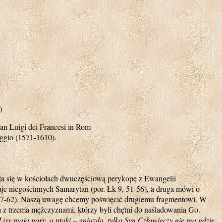
)
San Luigi dei Francesi in Rom
ggio (1571-1610).
ta się w kościołach dwuczęściową perykopę z Ewangelii
je niegościnnych Samarytan (por. Łk 9, 51-56), a druga mówi o
 57-62). Naszą uwagę chcemy poświęcić drugiemu fragmentowi. W
 z trzema mężczyznami, którzy byli chętni do naśladowania Go.
Lisy mają nory, a ptaki – gniazda, tylko Syn Człowieczy nie ma gdzie