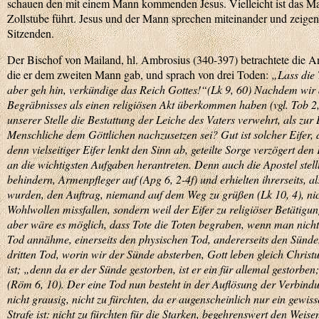
schauen den mit einem Mann kommenden Jesus. Vielleicht ist das Mat
Zollstube führt. Jesus und der Mann sprechen miteinander und zeigen
Sitzenden.
Der Bischof von Mailand, hl. Ambrosius (340-397) betrachtete die A
die er dem zweiten Mann gab, und sprach von drei Toden:
„Lass die 
aber geh hin, verkündige das Reich Gottes!“(Lk 9, 60) Nachdem wir 
Begräbnisses als einen religiösen Akt überkommen haben (vgl. Tob 2
unserer Stelle die Bestattung der Leiche des Vaters verwehrt, als zu
Menschliche dem Göttlichen nachzusetzen sei? Gut ist solcher Eifer,
denn vielseitiger Eifer lenkt den Sinn ab, geteilte Sorge verzögert den
an die wichtigsten Aufgaben herantreten. Denn auch die Apostel stellt
behindern, Armenpfleger auf (Apg 6, 2-4f) und erhielten ihrerseits, 
wurden, den Auftrag, niemand auf dem Weg zu grüßen (Lk 10, 4), nicht
Wohlwollen missfallen, sondern weil der Eifer zu religiöser Betätigun
aber wäre es möglich, dass Tote die Toten begraben, wenn man nicht 
Tod annähme, einerseits den physischen Tod, andererseits den Sünde
dritten Tod, worin wir der Sünde absterben, Gott leben gleich Christ
ist; „denn da er der Sünde gestorben, ist er ein für allemal gestorben;
(Röm 6, 10). Der eine Tod nun besteht in der Auflösung der Verbindun
nicht grausig, nicht zu fürchten, da er augenscheinlich nur ein gewis
Strafe ist: nicht zu fürchten für die Starken, begehrenswert den Weis