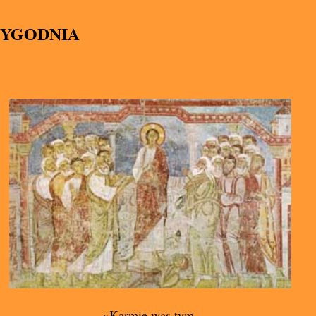
TYGODNIA
»Karmię was tym,