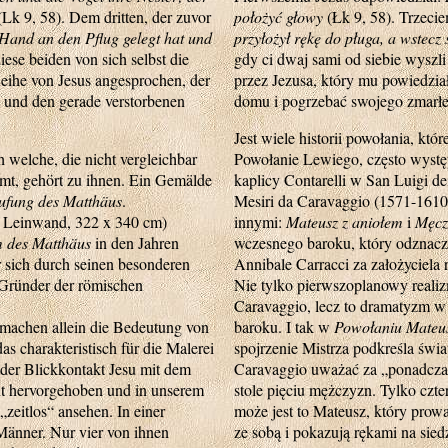
Lk 9, 58). Dem dritten, der zuvor
położyć głowy
(Łk 9, 58). Trzecie
 Hand an den Pflug gelegt hat und
przyłożył rękę do pługa, a wstecz
ese beiden von sich selbst die
gdy ci dwaj sami od siebie wyszli
Reihe von Jesus angesprochen, der
przez Jezusa, który mu powiedzia
n und den gerade verstorbenen
domu i pogrzebać swojego zmarłeg
Jest wiele historii powołania, któr
h welche, die nicht vergleichbar
Powołanie Lewiego, często występ
mmt, gehört zu ihnen. Ein Gemälde
kaplicy Contarelli w San Luigi d
ufung des Matthäus
.
Mesiri da Caravaggio (1571-1610)
f Leinwand, 322 x 340 cm)
innymi:
Mateusz z aniołem
i
Męcz
 des Matthäus
in den Jahren
wczesnego baroku, który odznacz
r sich durch seinen besonderen
Annibale Carracci
za założyciela
 Gründer der römischen
Nie tylko pierwszoplanowy realiz
Caravaggio, lecz to dramatyzm w 
 machen allein die Bedeutung von
baroku. I tak w
Powołaniu Mateu
s charakteristisch für die Malerei
spojrzenie Mistrza podkreśla św
 der Blickkontakt Jesu mit dem
Caravaggio uważać za „ponadczas
cht hervorgehoben und in unserem
stole pięciu mężczyzn. Tylko czt
zeitlos“ ansehen. In einer
może jest to Mateusz, który prow
 Männer. Nur vier von ihnen
ze sobą i pokazują rękami na sied