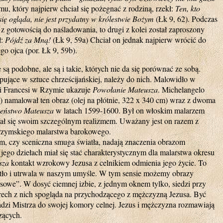
mu, który najpierw chciał się pożegnać z rodziną, rzekł:
Ten, kto
 się ogląda, nie jest przydatny w królestwie Bożym
(Łk 9, 62). Podczas
 z gotowością do naśladowania, to drugi z kolei został zaproszony
ł:
Pójdź za Mną!
(Łk 9, 59a) Chciał on jednak najpierw wrócić do
o ojca (por. Łk 9, 59b).
e są podobne, ale są i takie, których nie da się porównać ze sobą.
ujące w sztuce chrześcijańskiej, należy do nich. Malowidło w
ei Francesi w Rzymie ukazuje
Powołanie Mateusza
. Michelangelo
 namalował ten obraz (olej na płótnie, 322 x 340 cm) wraz z dwoma
eństwo Mateusza
w latach 1599-1600. Był on włoskim malarzem
ał się swoim szczególnym realizmem. Uważany jest on razem z
 rzymskiego malarstwa barokowego.
m, czy sceniczna smuga światła, nadają znaczenia obrazom
jego dziełach miał się stać charakterystycznym dla malarstwa okresu
sza
kontakt wzrokowy Jezusa z celnikiem odmienia jego życie. To
iatło i utrwala w naszym umyśle. W tym sensie możemy obrazy
owe”. W dosyć ciemnej izbie, z jednym oknem tylko, siedzi przy
erech z nich spogląda na przychodzącego z mężczyzną Jezusa. Być
adzi Mistrza do swojej komory celnej. Jezus i mężczyzna rozmawiają
zących.