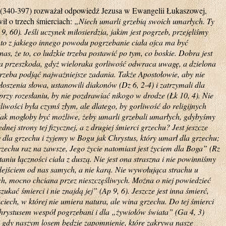
(340-397) rozważał odpowiedź Jezusa w Ewangelii Łukaszowej,
ł o trzech śmierciach:
„Niech umarli grzebią swoich umarłych. Ty
 9, 60). Jeśli uczynek miłosierdzia, jakim jest pogrzeb, przejęliśmy
4), to z jakiego innego powodu pogrzebanie ciała ojca ma być
as, że to, co ludzkie trzeba postawić po tym, co boskie. Dobra jest
sza przeszkoda, gdyż wieloraka gorliwość odwraca uwagę, a dzielona
trzeba podjąć najważniejsze zadania. Także Apostołowie, aby nie
łoszenia słowa, ustanowili diakonów (Dz 6, 2-4) i zatrzymali dla
przy rozesłaniu, by nie pozdrawiać nikogo w drodze (Łk 10, 4). Nie
liwości była czymś złym, ale dlatego, by gorliwość do religijnych
. Jak mogłoby być możliwe, żeby umarli grzebali umarłych, gdybyśmy
ednej strony tej fizycznej, a z drugiej śmierci grzechu? Jest jeszcze
y dla grzechu i żyjemy w Bogu jak Chrystus, który umarł dla grzechu;
rzechu raz na zawsze, Jego życie natomiast jest życiem dla Boga” (Rz
aniu łączności ciała z duszą. Nie jest ona straszna i nie powinniśmy
odejściem od nas samych, a nie karą. Nie wywołująca strachu u
, mocno chciana przez nieszczęśliwych. Można o niej powiedzieć
ukać śmierci i nie znajdą jej” (Ap 9, 6). Jeszcze jest inna śmierć,
iech, w której nie umiera natura, ale wina grzechu. Do tej śmierci
Chrystusem wespół pogrzebani i dla „żywiołów świata” (Ga 4, 3)
2), gdy naszym losem będzie zapomnienie, które zakrywa nasze