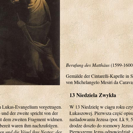
Berufung des Matthäus
(1599-1600
Gemälde der Cintarelli-Kapelle in 
von Michelangelo Mesiri da Carava
13 Niedziela Zwykła
em Lukas-Evangelium vorgetragen.
W 13 Niedzielę w ciągu roku czy
) und der zweite spricht von der
Łukaszowej. Pierwsza część opisu
eit dem zweiten Fragment widmen.
naśladowaniu Jezusa (por. Łk 9,
 bereit waren ihm nachzufolgen.
drodze doszło do rozmowy Jezusa
n und die Vögel ihre Nester; der
Pierwszemu Jezus odpowiedział: