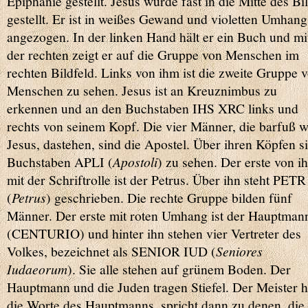
Epiphanie gestellt. Jesus wurde fast in die Mitte des Bi
gestellt. Er ist in weißes Gewand und violetten Umhang
angezogen. In der linken Hand hält er ein Buch und mi
der rechten zeigt er auf die Gruppe von Menschen im
rechten Bildfeld. Links von ihm ist die zweite Gruppe 
Menschen zu sehen. Jesus ist an Kreuznimbus zu
erkennen und an den Buchstaben IHS XRC links und
rechts von seinem Kopf. Die vier Männer, die barfuß w
Jesus, dastehen, sind die Apostel. Über ihren Köpfen s
Buchstaben APLI (
Apostoli
) zu sehen. Der erste von i
mit der Schriftrolle ist der Petrus. Über ihn steht PETR
(
Petrus
) geschrieben. Die rechte Gruppe bilden fünf
Männer. Der erste mit roten Umhang ist der Hauptman
(CENTURIO) und hinter ihn stehen vier Vertreter des
Volkes, bezeichnet als SENIOR IUD (
Seniores
Iud
a
eorum
). Sie alle stehen auf grünem Boden. Der
Hauptmann und die Juden tragen Stiefel. Der Meister h
die Worte des Hauptmanns, spricht dann zu denen, die