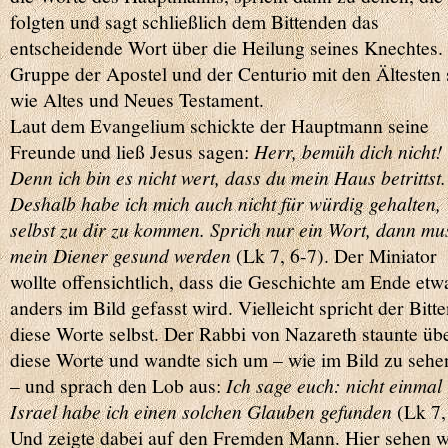
folgten und sagt schließlich dem Bittenden das
entscheidende Wort über die Heilung seines Knechtes.
Gruppe der Apostel und der Centurio mit den Ältesten 
wie Altes und Neues Testament.
Laut dem Evangelium schickte der Hauptmann seine
Freunde und ließ Jesus sagen:
Herr, bemüh dich nicht!
Denn ich bin es nicht wert, dass du mein Haus betrittst.
Deshalb habe ich mich auch nicht für würdig gehalten,
selbst zu dir zu kommen. Sprich nur ein Wort, dann mu
mein Diener gesund werden
(Lk 7, 6-7). Der Miniator
wollte offensichtlich, dass die Geschichte am Ende etw
anders im Bild gefasst wird. Vielleicht spricht der Bitt
diese Worte selbst. Der Rabbi von Nazareth staunte üb
diese Worte und wandte sich um – wie im Bild zu sehen
– und sprach den Lob aus:
Ich sage euch: nicht einmal 
Israel habe ich einen solchen Glauben gefunden
(Lk 7,
Und zeigte dabei auf den Fremden Mann. Hier sehen w