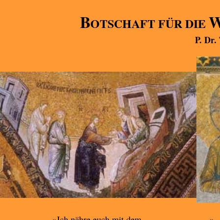
B
OTSCHAFT FÜR DIE
P. Dr.
»Ich nähre euch mit dem,
».