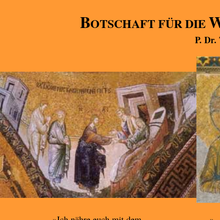
B
OTSCHAFT FÜR DIE
P. Dr.
»Ich nähre euch mit dem,
».