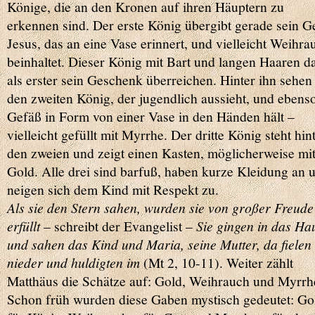
Könige, die an den Kronen auf ihren Häuptern zu
erkennen sind. Der erste König übergibt gerade sein G
Jesus, das an eine Vase erinnert, und vielleicht Weihra
beinhaltet. Dieser König mit Bart und langen Haaren d
als erster sein Geschenk überreichen. Hinter ihn sehen
den zweiten König, der jugendlich aussieht, und ebenso
Gefäß in Form von einer Vase in den Händen hält –
vielleicht gefüllt mit Myrrhe. Der dritte König steht hin
den zweien und zeigt einen Kasten, möglicherweise mi
Gold. Alle drei sind barfuß, haben kurze Kleidung an 
neigen sich dem Kind mit Respekt zu.
Als sie den Stern sahen, wurden sie von großer Freude
erfüllt
– schreibt der Evangelist –
Sie gingen in das Ha
und sahen das Kind und Maria, seine Mutter, da fielen 
nieder und huldigten im
(Mt 2, 10-11). Weiter zählt
Matthäus die Schätze auf: Gold, Weihrauch und Myrrh
Schon früh wurden diese Gaben mystisch gedeutet: Go