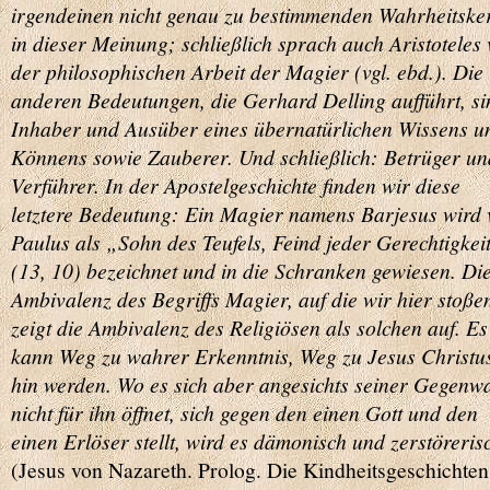
irgendeinen nicht genau zu bestimmenden Wahrheitske
in dieser Meinung; schließlich sprach auch Aristoteles
der philosophischen Arbeit der Magier (vgl. ebd.). Die
anderen Bedeutungen, die Gerhard Delling aufführt, si
Inhaber und Ausüber eines übernatürlichen Wissens u
Könnens sowie Zauberer. Und schließlich: Betrüger un
Verführer. In der Apostelgeschichte finden wir diese
letztere Bedeutung: Ein Magier namens Barjesus wird
Paulus als „Sohn des Teufels, Feind jeder Gerechtigkei
(13, 10) bezeichnet und in die Schranken gewiesen. Di
Ambivalenz des Begriffs Magier, auf die wir hier stoße
zeigt die Ambivalenz des Religiösen als solchen auf. Es
kann Weg zu wahrer Erkenntnis, Weg zu Jesus Christu
hin werden. Wo es sich aber angesichts seiner Gegenw
nicht für ihn öffnet, sich gegen den einen Gott und den
einen Erlöser stellt, wird es dämonisch und zerstöreris
(Jesus von Nazareth. Prolog. Die Kindheitsgeschichten