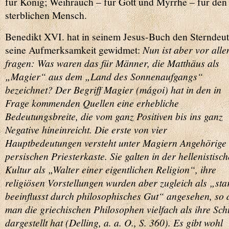
für König; Weihrauch – für Gott und Myrrhe – für den
sterblichen Mensch.
Benedikt XVI. hat in seinem Jesus-Buch den Sterndeu
seine Aufmerksamkeit gewidmet:
Nun ist aber vor alle
fragen: Was waren das für Männer, die Matthäus als
„Magier“ aus dem „Land des Sonnenaufgangs“
bezeichnet? Der Begriff Magier (mágoi) hat in den in
Frage kommenden Quellen eine erhebliche
Bedeutungsbreite, die vom ganz Positiven bis ins ganz
Negative hineinreicht. Die erste von vier
Hauptbedeutungen versteht unter Magiern Angehörige
persischen Priesterkaste. Sie galten in der hellenistisc
Kultur als „Walter einer eigentlichen Religion“, ihre
religiösen Vorstellungen wurden aber zugleich als „sta
beeinflusst durch philosophisches Gut“ angesehen, so 
man die griechischen Philosophen vielfach als ihre Sch
dargestellt hat (Delling, a. a. O., S. 360). Es gibt wohl