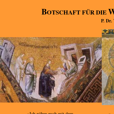
B
OTSCHAFT FÜR DIE
P. Dr.
»Ich nähre euch mit dem,
».