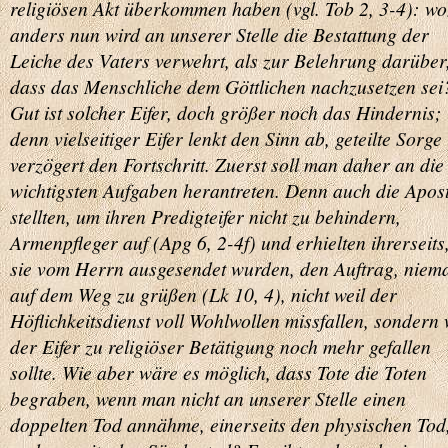
religiösen Akt überkommen haben (vgl. Tob 2, 3-4): w
anders nun wird an unserer Stelle die Bestattung der
Leiche des Vaters verwehrt, als zur Belehrung darüber
dass das Menschliche dem Göttlichen nachzusetzen sei
Gut ist solcher Eifer, doch größer noch das Hindernis;
denn vielseitiger Eifer lenkt den Sinn ab, geteilte Sorge
verzögert den Fortschritt. Zuerst soll man daher an die
wichtigsten Aufgaben herantreten. Denn auch die Apost
stellten, um ihren Predigteifer nicht zu behindern,
Armenpfleger auf (Apg 6, 2-4f) und erhielten ihrerseits,
sie vom Herrn ausgesendet wurden, den Auftrag, niem
auf dem Weg zu grüßen (Lk 10, 4), nicht weil der
Höflichkeitsdienst voll Wohlwollen missfallen, sondern 
der Eifer zu religiöser Betätigung noch mehr gefallen
sollte. Wie aber wäre es möglich, dass Tote die Toten
begraben, wenn man nicht an unserer Stelle einen
doppelten Tod annähme, einerseits den physischen Tod