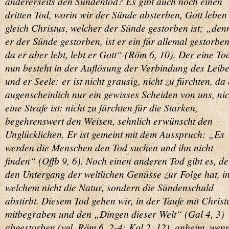
andererseits den Sündentod? Es gibt auch noch einen
dritten Tod, worin wir der Sünde absterben, Gott leben
gleich Christus, welcher der Sünde gestorben ist; „den
er der Sünde gestorben, ist er ein für allemal gestorbe
da er aber lebt, lebt er Gott“ (Röm 6, 10). Der eine To
nun besteht in der Auflösung der Verbindung des Leib
und er Seele: er ist nicht grausig, nicht zu fürchten, da 
augenscheinlich nur ein gewisses Scheiden von uns, nic
eine Strafe ist: nicht zu fürchten für die Starken,
begehrenswert den Weisen, sehnlich erwünscht den
Unglücklichen. Er ist gemeint mit dem Ausspruch: „Es
werden die Menschen den Tod suchen und ihn nicht
finden“ (Offb 9, 6). Noch einen anderen Tod gibt es, de
den Untergang der weltlichen Genüsse zur Folge hat, i
welchem nicht die Natur, sondern die Sündenschuld
abstirbt. Diesem Tod gehen wir, in der Taufe mit Christ
mitbegraben und den „Dingen dieser Welt“ (Gal 4, 3)
abgestorben (vgl. Röm 6, 2-4; Kol 2, 12), anheim, wen