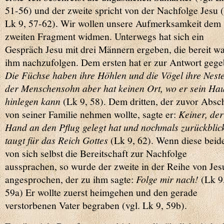
51-56) und der zweite spricht von der Nachfolge Jesu (
Lk 9, 57-62). Wir wollen unsere Aufmerksamkeit dem
zweiten Fragment widmen. Unterwegs hat sich ein
Gespräch Jesu mit drei Männern ergeben, die bereit w
ihm nachzufolgen. Dem ersten hat er zur Antwort gege
Die Füchse haben ihre Höhlen und die Vögel ihre Neste
der Menschensohn aber hat keinen Ort, wo er sein Ha
hinlegen kann
(Lk 9, 58). Dem dritten, der zuvor Absc
von seiner Familie nehmen wollte, sagte er:
Keiner, der
Hand an den Pflug gelegt hat und nochmals zurückblick
taugt für das Reich Gottes
(Lk 9, 62). Wenn diese beid
von sich selbst die Bereitschaft zur Nachfolge
aussprachen, so wurde der zweite in der Reihe von Jes
angesprochen, der zu ihm sagte:
Folge mir nach!
(Lk 9
59a) Er wollte zuerst heimgehen und den gerade
verstorbenen Vater begraben (vgl. Lk 9, 59b).