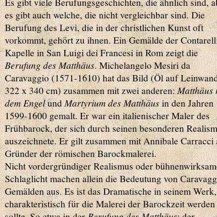
Es gibt viele Berufungsgeschichten, die ähnlich sind, a
es gibt auch welche, die nicht vergleichbar sind. Die
Berufung des Levi, die in der christlichen Kunst oft
vorkommt, gehört zu ihnen. Ein Gemälde der Contarell
Kapelle in San Luigi dei Francesi in Rom zeigt die
Berufung des Matthäus
. Michelangelo Mesiri da
Caravaggio (1571-1610) hat das Bild (Öl auf Leinwand
322 x 340 cm) zusammen mit zwei anderen:
Matthäus 
dem Engel
und
Martyrium des Matthäus
in den Jahren
1599-1600 gemalt. Er war ein italienischer Maler des
Frühbarock, der sich durch seinen besonderen Realis
auszeichnete. Er gilt zusammen mit Annibale Carracci 
Gründer der römischen Barockmalerei.
Nicht vordergründiger Realismus oder bühnenwirksam
Schlaglicht machen allein die Bedeutung von Caravagg
Gemälden aus. Es ist das Dramatische in seinem Werk,
charakteristisch für die Malerei der Barockzeit werden
sollte. So etwa in der
Berufung des Matthäus
: der