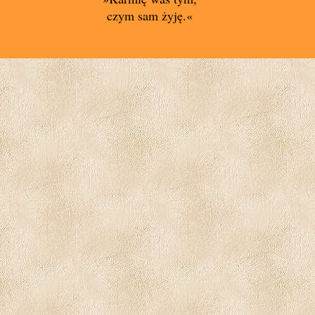
czym sam żyję.«