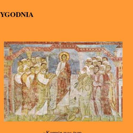
TYGODNIA
»Karmię was tym,