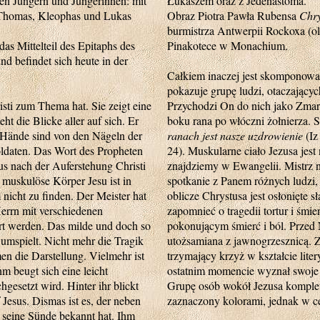
n Jüngern und Jüngerinnen: mit
Łukaszem oraz z Jedenastoma.
 Thomas, Kleophas und Lukas
Obraz Piotra Pawła Rubensa
Chry
burmistrza Antwerpii Rockoxa (ole
t das Mittelteil des Epitaphs des
Pinakotece w Monachium.
 befindet sich heute in der
Całkiem inaczej jest skomponowan
pokazuje grupę ludzi, otaczający
risti zum Thema hat. Sie zeigt eine
Przychodzi On do nich jako Zmar
t die Blicke aller auf sich. Er
boku rana po włóczni żołnierza. 
e Hände sind von den Nägeln der
ranach jest nasze uzdrowienie
(Iz
oldaten. Das Wort des Propheten
24). Muskularne ciało Jezusa jes
us nach der Auferstehung Christi
znajdziemy w Ewangelii. Mistrz n
 muskulöse Körper Jesu ist in
spotkanie z Panem różnych ludzi,
 nicht zu finden. Der Meister hat
oblicze Chrystusa jest osłonięte
Herrn mit verschiedenen
zapomnieć o tragedii tortur i śm
hrt werden. Das milde und doch so
pokonującym śmierć i ból. Przed 
umspielt. Nicht mehr die Tragik
utożsamiana z jawnogrzesznicą. 
n die Darstellung. Vielmehr ist
trzymający krzyż w kształcie lite
m beugt sich eine leicht
ostatnim momencie wyznał swoje
hgesetzt wird. Hinter ihr blickt
Grupę osób wokół Jezusa kompletu
Jesus. Dismas ist es, der neben
zaznaczony kolorami, jednak w c
 seine Sünde bekannt hat. Ihm