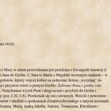
(um 1618),
 Mszy w dzień przewidziana jest perykopa z Ewangelii Janowej (J
tra i Jana do Grobu. U Jana to Maria z Magdalii wczesnym rankiem – w
elistów, którzy więcej kobiet na polecenie Jezusa „wysyłają” do
na i przynosi wieść o pustym Grobie:
Zabrano Pana z grobu i nie
). Natychmiast wyszli Piotr i drugi uczeń i przybyli do Grobu i
ę (por. J 20, 3-8). Przekonali się oni i uwierzyli. Wrócili z powrotem
zniów i słuchali o spotkaniach Zmartwychwstałego z innymi uczniami
 Joanną, Marią, matką Jakuba, Salome, Tomaszem, Kleofasem i