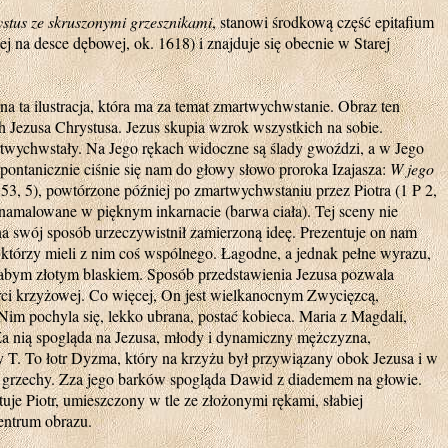
stus ze skruszonymi grzesznikami
, stanowi środkową część epitafium
j na desce dębowej, ok. 1618) i znajduje się obecnie w Starej
a ta ilustracja, która ma za temat zmartwychwstanie. Obraz ten
ch Jezusa Chrystusa. Jezus skupia wzrok wszystkich na sobie.
twychwstały. Na Jego rękach widoczne są ślady gwoździ, a w Jego
Spontanicznie ciśnie się nam do głowy słowo proroka Izajasza:
W jego
 53, 5), powtórzone później po zmartwychwstaniu przez Piotra (1 P 2,
t namalowane w pięknym inkarnacie (barwa ciała). Tej sceny nie
a swój sposób urzeczywistnił zamierzoną ideę. Prezentuje on nam
 którzy mieli z nim coś wspólnego. Łagodne, a jednak pełne wyrazu,
 słabym złotym blaskiem. Sposób przedstawienia Jezusa pozwala
ierci krzyżowej. Co więcej, On jest wielkanocnym Zwycięzcą,
Nim pochyla się, lekko ubrana, postać kobieca. Maria z Magdali,
Za nią spogląda na Jezusa, młody i dynamiczny mężczyzna,
ry T. To łotr Dyzma, który na krzyżu był przywiązany obok Jezusa i w
 grzechy. Zza jego barków spogląda Dawid z diademem na głowie.
je Piotr, umieszczony w tle ze złożonymi rękami, słabiej
entrum obrazu.