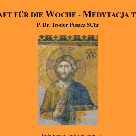
W
M
FT FÜR DIE
OCHE -
EDYTACJA 
P. Dr. Teodor Puszcz SChr
»...inde pasco, unde pascor...«