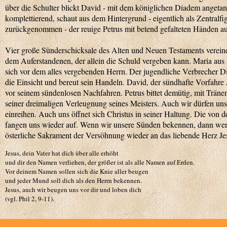
über die Schulter blickt David - mit dem königlichen Diadem angeta
komplettierend, schaut aus dem Hintergrund - eigentlich als Zentralfi
zurückgenommen - der reuige Petrus mit betend gefalteten Händen au
Vier große Sünderschicksale des Alten und Neuen Testaments verein
dem Auferstandenen, der allein die Schuld vergeben kann. Maria aus
sich vor dem alles vergebenden Herrn. Der jugendliche Verbrecher 
die Einsicht und bereut sein Handeln. David, der sündhafte Vorfahre 
vor seinem sündenlosen Nachfahren. Petrus bittet demütig, mit Trä
seiner dreimaligen Verleugnung seines Meisters. Auch wir dürfen uns
einreihen. Auch uns öffnet sich Christus in seiner Haltung. Die vo
fangen uns wieder auf. Wenn wir unsere Sünden bekennen, dann wer
österliche Sakrament der Versöhnung wieder an das liebende Herz Je
Jesus, dein Vater hat dich über alle erhöht
und dir den Namen verliehen, der größer ist als alle Namen auf Erden.
Vor deinem Namen sollen sich die Knie aller beugen
und jeder Mund soll dich als den Herrn bekennen.
Jesus, auch wir beugen uns vor dir und loben dich
(vgl. Phil 2, 9-11).