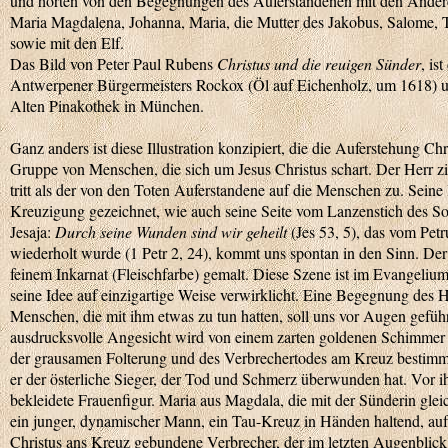
und hörten von den Begegnungen des Auferstandenen mit den Andere
Maria Magdalena, Johanna, Maria, die Mutter des Jakobus, Salome,
sowie mit den Elf.
Das Bild von Peter Paul Rubens
Christus und die reuigen Sünder
, is
Antwerpener Bürgermeisters Rockox (Öl auf Eichenholz, um 1618) und
Alten Pinakothek in München.
Ganz anders ist diese Illustration konzipiert, die die Auferstehung Ch
Gruppe von Menschen, die sich um Jesus Christus schart. Der Herr zieh
tritt als der von den Toten Auferstandene auf die Menschen zu. Sein
Kreuzigung gezeichnet, wie auch seine Seite vom Lanzenstich des S
Jesaja:
Durch seine Wunden sind wir geheilt
(Jes 53, 5), das vom Petr
wiederholt wurde (1 Petr 2, 24), kommt uns spontan in den Sinn. Der
feinem Inkarnat (Fleischfarbe) gemalt. Diese Szene ist im Evangelium
seine Idee auf einzigartige Weise verwirklicht. Eine Begegnung des 
Menschen, die mit ihm etwas zu tun hatten, soll uns vor Augen gefü
ausdrucksvolle Angesicht wird von einem zarten goldenen Schimmer 
der grausamen Folterung und des Verbrechertodes am Kreuz bestimme
er der österliche Sieger, der Tod und Schmerz überwunden hat. Vor ih
bekleidete Frauenfigur. Maria aus Magdala, die mit der Sünderin gleic
ein junger, dynamischer Mann, ein Tau-Kreuz in Händen haltend, auf 
Christus ans Kreuz gebundene Verbrecher, der im letzten Augenblick