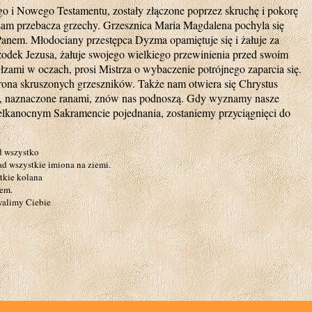
go i Nowego Testamentu, zostały złączone poprzez skruchę i pokorę
am przebacza grzechy. Grzesznica Maria Magdalena pochyla się
anem. Młodociany przestępca Dyzma opamiętuje się i żałuje za
odek Jezusa, żałuje swojego wielkiego przewinienia przed swoim
łzami w oczach, prosi Mistrza o wybaczenie potrójnego zaparcia się.
na skruszonych grzeszników. Także nam otwiera się Chrystus
ce, naznaczone ranami, znów nas podnoszą. Gdy wyznamy nasze
ielkanocnym Sakramencie pojednania, zostaniemy przyciągnięci do
d wszystko
ad wszystkie imiona na ziemi.
tkie kolana
nem.
walimy Ciebie