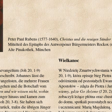
Peter Paul Rubens (1577-1640),
Christus und die reuigen Sünder
Mittelteil des Epitaphs des Antwerpener Bürgermeisters Rockox 
Alte Pinakothek, München
Wielkanoc
sevangelium (Joh 20, 1-9)
W Niedzielę Zmartwychwstania we
schreibt. Johannes lässt die
20, 1-9), która opisuje bieg Pio
angelisten, die mehrere Frauen
odróżnieniu od pozostałych Ewang
 gehen und die Botschaft vom
Apostołów – zdąża do Piotra i Ja
 und wir wissen nicht, wohin
wiemy, gdzie Go złożono
(J 20, 2
Jünger hinaus und kamen zum
zobaczyli leżące płótna oraz chust
oh 20, 3-8). Sie haben sich
do domu, spotkali pozostałych uc
rück, trafen die übrigen Jünger
i uczennicami: Marią Magdaleną,