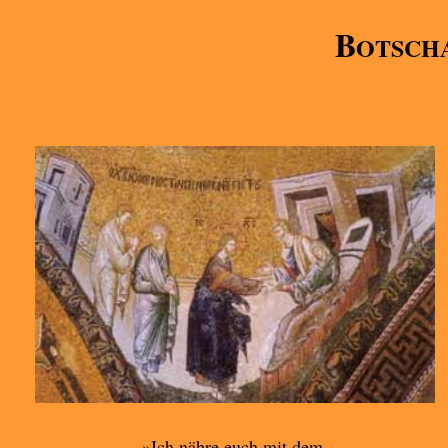
B
OTSCHA
»Ich nähre euch mit dem,