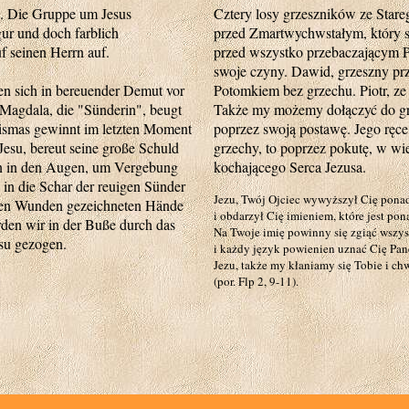
n. Die Gruppe um Jesus
Cztery losy grzeszników ze Stare
gur und doch farblich
przed Zmartwychwstałym, który s
f seinen Herrn auf.
przed wszystko przebaczającym P
swoje czyny. Dawid, grzeszny prz
en sich in bereuender Demut vor
Potomkiem bez grzechu. Piotr, ze 
 Magdala, die "Sünderin", beugt
Także my możemy dołączyć do gro
Dismas gewinnt im letzten Moment
poprzez swoją postawę. Jego rę
Jesu, bereut seine große Schuld
grzechy, to poprzez pokutę, w w
nen in den Augen, um Vergebung
kochającego Serca Jezusa.
 in die Schar der reuigen Sünder
Jezu, Twój Ojciec wywyższył Cię pona
n den Wunden gezeichneten Hände
i obdarzył Cię imieniem, które jest pon
den wir in der Buße durch das
Na Twoje imię powinny się zgiąć wszys
su gezogen.
i każdy język powienien uznać Cię Pa
Jezu, także my kłaniamy się Tobie i ch
(por. Flp 2, 9-11).